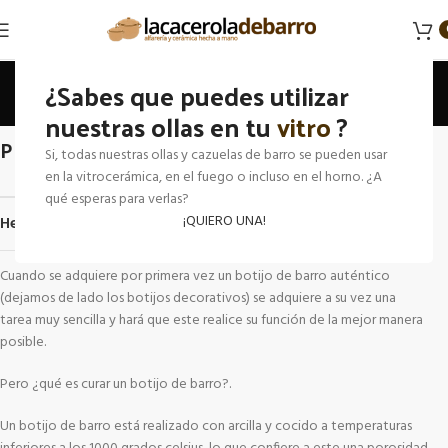
Centro de ayuda
¿Sabes que puedes utilizar
nuestras ollas en tu
Inicio
Centro de ayuda
vitro
?
PRIMER USO CUANDO COMPRAS UN BOTIJO
Si, todas nuestras ollas y cazuelas de barro se pueden usar
en la vitrocerámica, en el fuego o incluso en el horno. ¿A
qué esperas para verlas?
¡QUIERO UNA!
He comprado un botijo, ¿y ahora qué?
Cuando se adquiere por primera vez un botijo de barro auténtico
(dejamos de lado los botijos decorativos) se adquiere a su vez una
tarea muy sencilla y hará que este realice su función de la mejor manera
posible.
Pero ¿qué es curar un botijo de barro?.
Un botijo de barro está realizado con arcilla y cocido a temperaturas