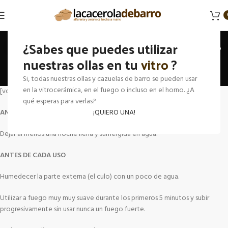
¿Cómo curo una cacerola,
¿Sabes que puedes utilizar
olla o cazuela de barro?
nuestras ollas en tu
vitro
?
Si, todas nuestras ollas y cazuelas de barro se pueden usar
Inicio
¿Cómo curo una cacerola, olla o cazuela de barro?
en la vitrocerámica, en el fuego o incluso en el horno. ¿A
[vc_row][vc_column][vc_column_text]
qué esperas para verlas?
ANTES DE UTILIZARLA LA PRIMERA VEZ
¡QUIERO UNA!
Dejar al menos una noche llena y sumergida en agua.
ANTES DE CADA USO
Humedecer la parte externa (el culo) con un poco de agua.
Utilizar a fuego muy muy suave durante los primeros 5 minutos y subir
progresivamente sin usar nunca un fuego fuerte.