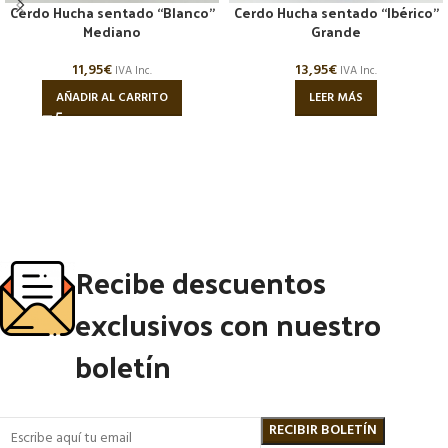
Cerdo Hucha sentado “Blanco”
Cerdo Hucha sentado “Ibérico”
Mediano
Grande
11,95
€
13,95
€
IVA Inc.
IVA Inc.
AÑADIR AL CARRITO
LEER MÁS
Recibe descuentos
exclusivos con nuestro
boletín