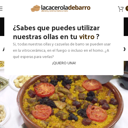
Blog
¿Sabes que puedes utilizar
nuestras ollas en tu
Inicio
Recetas
vitro
?
RECETAS
Arroz al horno en cazuela de barro
Si, todas nuestras ollas y cazuelas de barro se pueden usar
en la vitrocerámica, en el fuego o incluso en el horno. ¿A
0
qué esperas para verlas?
En 11 mayo, 2026
¡QUIERO UNA!