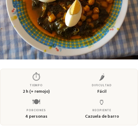
⏱
🌶
TIEMPO
DIFICULTAD
2 h (+ remojo)
Fácil
🍽
🏺
PORCIONES
RECIPIENTE
4 personas
Cazuela de barro