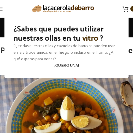
Blog
¿Sabes que puedes utilizar
nuestras ollas en tu
Inicio
Recetas
vitro
?
RECETAS
Potaje de garbanzos y espinacas de
Si, todas nuestras ollas y cazuelas de barro se pueden usar
en la vitrocerámica, en el fuego o incluso en el horno. ¿A
Semana Santa
qué esperas para verlas?
¡QUIERO UNA!
0
En 11 mayo, 2026