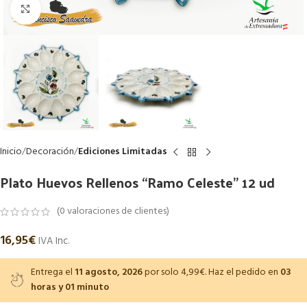
Haga Click para agrandar
Inicio
Decoración
Ediciones Limitadas
Plato Huevos Rellenos “Ramo Celeste” 12 ud
(
0
valoraciones de clientes)
16,95
€
IVA Inc.
Entrega el
11 agosto, 2026
por solo 4,99€. Haz el pedido en
03
horas y 01 minuto