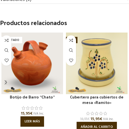
Productos relacionados
AGOTADO
-6%
Botijo de Barro “Chato”
Cubertero para cubiertos de
mesa «Ramito»
15,95
€
IVA Inc.
15,95
€
16,95
€
IVA Inc.
LEER MÁS
AÑADIR AL CARRITO