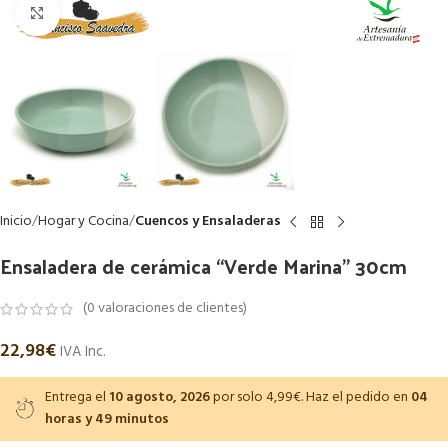
Haga Click para agrandar
Inicio
Hogar y Cocina
Cuencos y Ensaladeras
Ensaladera de cerámica “Verde Marina” 30cm
(
0
valoraciones de clientes)
22,98
€
IVA Inc.
Entrega el
10 agosto, 2026
por solo 4,99€. Haz el pedido en
04
horas y 49 minutos