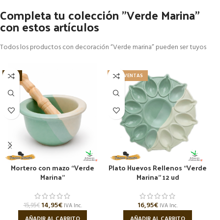
Completa tu colección "Verde Marina"
con estos artículos
Todos los productos con decoración “Verde marina” pueden ser tuyos
-6%
TOP VENTAS
Mortero con mazo “Verde
Plato Huevos Rellenos “Verde
Marina”
Marina” 12 ud
14,95
€
16,95
€
15,95
€
IVA Inc.
IVA Inc.
AÑADIR AL CARRITO
AÑADIR AL CARRITO