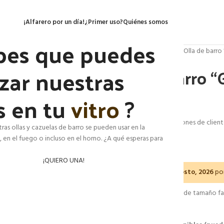
¡Alfarero por un día!
¿Primer uso?
Quiénes somos
bes que puedes
Inicio
Cazuelas de barro
Olla de barro
izar nuestras
Olla de barro “
raciones
s en tu
vitro
?
(
8
valoraciones de client
tras ollas y cazuelas de barro se pueden usar en la
 en el fuego o incluso en el horno. ¿A qué esperas para
39,95
€
IVA Inc.
¡QUIERO UNA!
Entrega el
10 agosto, 2026
por
Olla de barro garbancera de tamaño fam
tapadera