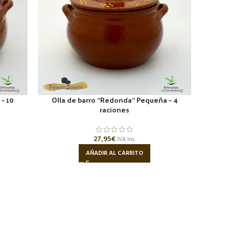
 – 10
Olla de barro “Redonda” Pequeña – 4
Ol
raciones
27,95
€
IVA Inc.
AÑADIR AL CARRITO