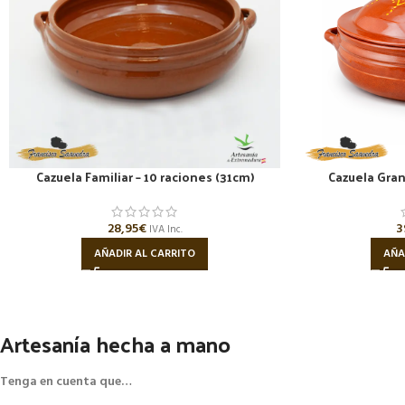
Cazuela Familiar – 10 raciones (31cm)
Cazuela Gran
28,95
€
3
IVA Inc.
AÑADIR AL CARRITO
AÑA
Artesanía hecha a mano
Tenga en cuenta que…