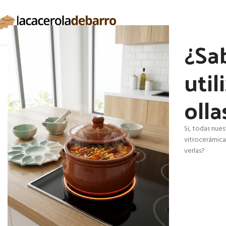
¿Sa
util
olla
Si, todas nues
vitrocerámica,
verlas?