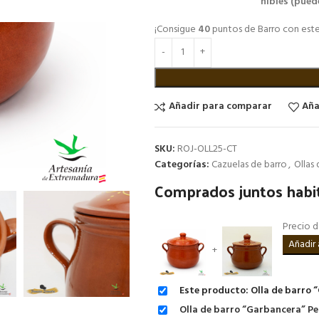
Solo quedan 3 disponibles (pued
¡Consigue
40
puntos de Barro con est
Añadir para comparar
Aña
SKU:
ROJ-OLL25-CT
Categorías:
Cazuelas de barro
,
Ollas
Comprados juntos habi
Precio 
+
Este producto: Olla de barro 
Olla de barro “Garbancera” Pe