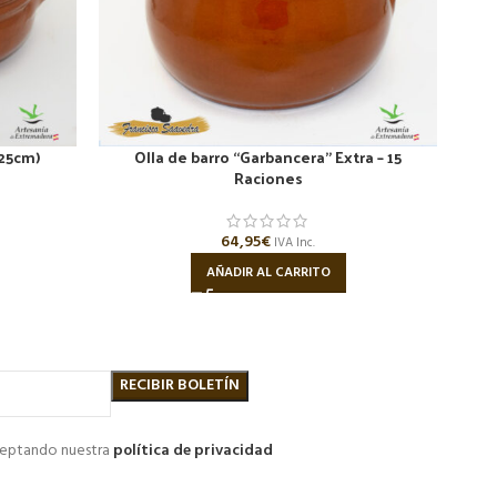
(25cm)
Olla de barro “Garbancera” Extra – 15
O
Raciones
64,95
€
IVA Inc.
AÑADIR AL CARRITO
aceptando nuestra
política de privacidad