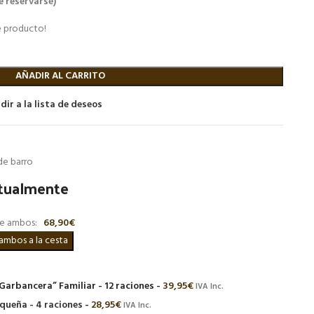
e reservarse)
e producto!
AÑADIR AL CARRITO
dir a la lista de deseos
 de barro
tualmente
de ambos:
68,90
€
“Garbancera” Familiar - 12 raciones
-
39,95
€
IVA Inc.
queña - 4 raciones
-
28,95
€
IVA Inc.