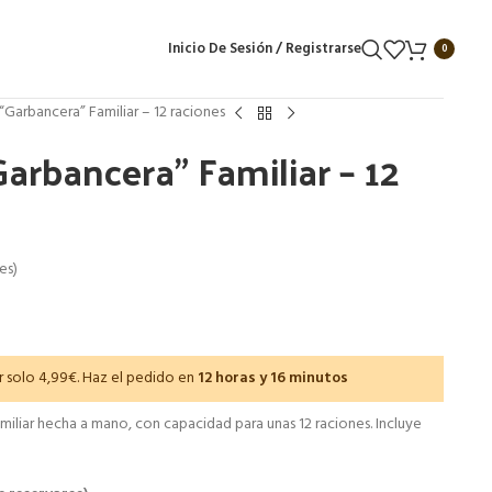
Inicio De Sesión / Registrarse
0
 “Garbancera” Familiar – 12 raciones
Garbancera” Familiar – 12
es)
 solo 4,99€. Haz el pedido en
12 horas y 16 minutos
iliar hecha a mano, con capacidad para unas 12 raciones. Incluye